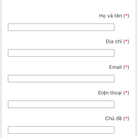
Họ và tên
(
*
)
Địa chỉ
(
*
)
Email (
*
)
Điện thoại
(
*
)
Chủ đề
(
*
)