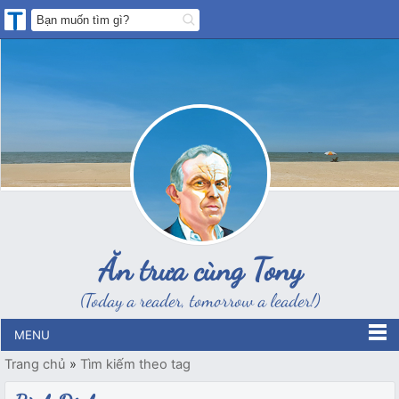
Ăn trưa cùng Tony
(Today a reader, tomorrow a leader!)
MENU
Trang chủ
»
Tìm kiếm theo tag