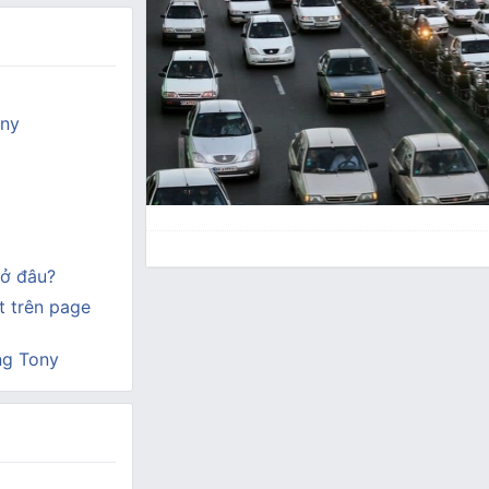
ony
ở đâu?
 trên page
ng Tony