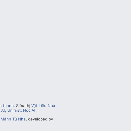
m thanh
, Siêu thị
Vật Liệu Nha
 AI
,
Unifirst
,
Học AI
y
Mãnh Tử Nha
, developed by