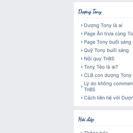
Dượng Tony
Dượng Tony là ai
Page Ăn trưa cùng T
Page Tony buổi sáng
Quỹ Tony buổi sáng
Nội quy TnBS
Tony Tèo là ai?
CLB con dượng Tony 
Lý do không comment
TnBS
Cách liên hệ với Dượ
Hỏi đáp