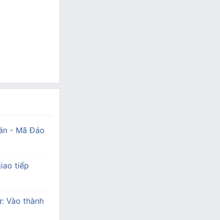
án - Mã Đáo
iao tiếp
ử: Vào thành