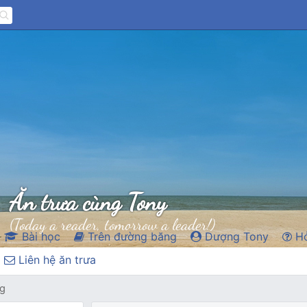
Ăn trưa cùng Tony
(Today a reader, tomorrow a leader!)
Bài học
Trên đường băng
Dượng Tony
Hỏ
Liên hệ ăn trưa
ag