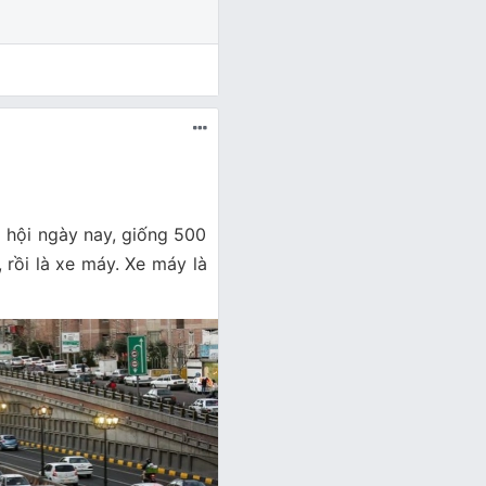
ã hội ngày nay, giống 500
 rồi là xe máy. Xe máy là