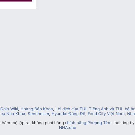
Coin Wiki
,
Hoàng Bảo Khoa
,
Lời dịch của TUI
,
Tiếng Anh và TUI
,
bộ â
 cụ Nha Khoa
,
Sennheiser
,
Hyundai Đông Đô
,
Food City Việt Nam
,
Nha
n hâm mộ lập ra, không phải hàng
chính hãng Phượng Tím
- hosting b
NHA.one