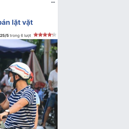
án lặt vặt
.25
/
5
trong
6
lượt