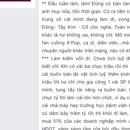
** Đầu tuần làm, làm! Đừng có bàn tá
anh Huy nữa, tốn thời gian. Có ra tiền
trung vô cái mình đang làm đi, xong
Đông- Tây Kim - Cổ cho nghe. Toàn n
khác là tui không ưa, không chỉ. Mở m
fan cuồng K-Pop, ca sĩ, diễn viên....m
chuyện người khác trên mạng, nào có k
*** Làm kiếm vốn đi. Chưa tích luỹ 
biết chỉ. Khi có vài ba chục triệu rồi th
cái buôn bán lặt vặt tích luỹ thêm kin
triệu thì tui chỉ cho gia công 1 vài SP
mình, tung tẩy tài năng ra buôn bán. 
chục tỷ thì làm cái lớn hơn chút, ví dụ
cái nhà máy hay trường học bệnh viện ha
có dăm bảy trăm tỷ rồi thì khỏi đi làm
mua 51% của các doanh nghiệp mình ưn
HĐQT, sáng sáng tắm rửa bôi dầu thơm