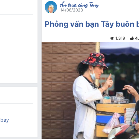
Ăn trưa cùng Tony
14/06/2023
Phỏng vấn bạn Tây buôn b
1.319
4
 bay