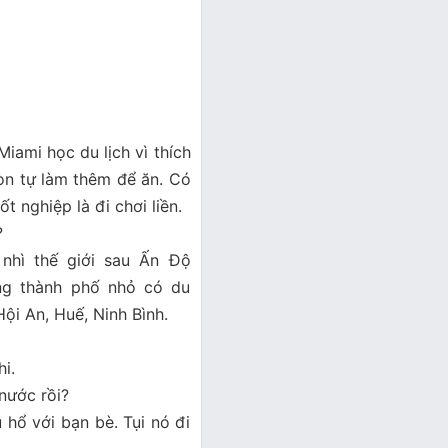
Miami học du lịch vì thích
òn tự làm thêm để ăn. Có
t nghiệp là đi chơi liền.
?
nhì thế giới sau Ấn Độ
ng thành phố nhỏ có du
ội An, Huế, Ninh Bình.
i.
nước rồi?
 hổ với bạn bè. Tụi nó đi