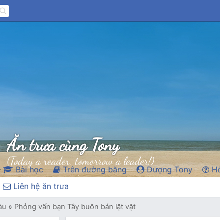
Ăn trưa cùng Tony
(Today a reader, tomorrow a leader!)
Bài học
Trên đường băng
Dượng Tony
Hỏ
Liên hệ ăn trưa
àu
»
Phỏng vấn bạn Tây buôn bán lặt vặt