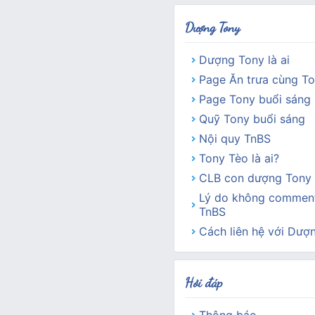
Dượng Tony
Dượng Tony là ai
Page Ăn trưa cùng T
Page Tony buổi sáng
Quỹ Tony buổi sáng
Nội quy TnBS
Tony Tèo là ai?
CLB con dượng Tony 
Lý do không comment
TnBS
Cách liên hệ với Dượ
Hỏi đáp