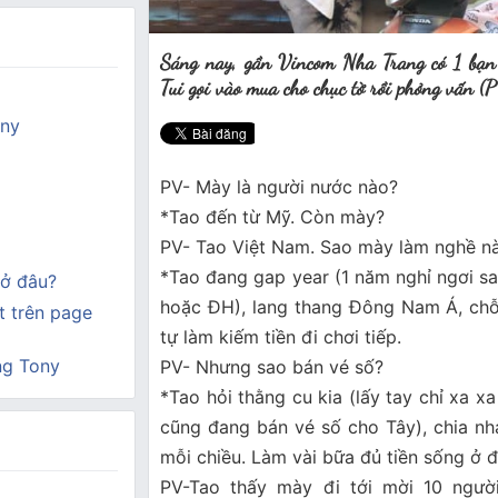
Sáng nay, gần Vincom Nha Trang có 1 bạn 
Tui gọi vào mua cho chục tờ rồi phỏng vấn (
ony
PV- Mày là người nước nào?
*Tao đến từ Mỹ. Còn mày?
PV- Tao Việt Nam. Sao mày làm nghề n
*Tao đang gap year (1 năm nghỉ ngơi sa
ở đâu?
hoặc ĐH), lang thang Đông Nam Á, chỗ n
 trên page
tự làm kiếm tiền đi chơi tiếp.
ng Tony
PV- Nhưng sao bán vé số?
*Tao hỏi thằng cu kia (lấy tay chỉ xa x
cũng đang bán vé số cho Tây), chia nha
mỗi chiều. Làm vài bữa đủ tiền sống ở đ
PV-Tao thấy mày đi tới mời 10 người