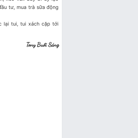
đầu tư, mua trà sữa động
 lại tui, tui xách cặp tới
Tony Buổi Sáng