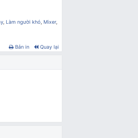
ày
,
Làm người khó
,
Mixer
,
Bản in
Quay lại