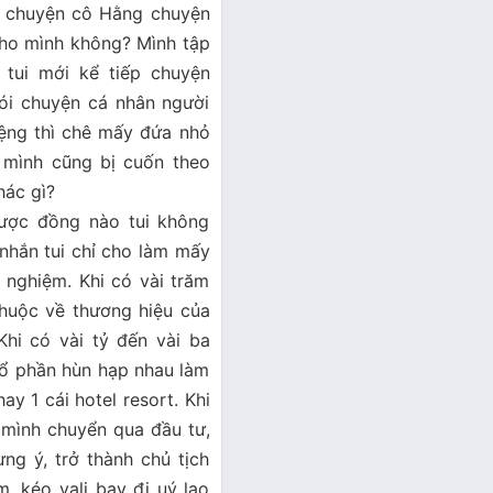
n chuyện cô Hằng chuyện
 cho mình không? Mình tập
 tui mới kể tiếp chuyện
ói chuyện cá nhân người
iệng thì chê mấy đứa nhỏ
à mình cũng bị cuốn theo
hác gì?
được đồng nào tui không
ì nhắn tui chỉ cho làm mấy
h nghiệm. Khi có vài trăm
 thuộc về thương hiệu của
Khi có vài tỷ đến vài ba
 cổ phần hùn hạp nhau làm
y 1 cái hotel resort. Khi
, mình chuyển qua đầu tư,
g ý, trở thành chủ tịch
, kéo vali bay đi uý lạo