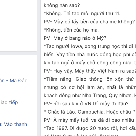
không nản sao?
*Không. Thì tao mời người thứ 11.
PV- Mày có lấy tiền của cha mẹ không?
*Không, tiền của họ mà.
PV- Mày ở bang nào ở Mỹ?
*Tao người Iowa, xong trung học thì đi 
biển. Vay tiền nhà nước đóng học phí c
khi tao ngủ ở mấy chỗ công cộng nữa, tố
PV- Hay vậy. Mày thấy Việt Nam ra sao
*Tiềm năng. Giao thông lộn xộn thứ 
án - Mã Đáo
nhưng có cơ hội làm ăn, nhất là nhữ
khách đông như Nha Trang, Quy Nhơn, H
iao tiếp
PV- Rồi sau khi ở VN thì mày đi đâu?
* Chắc là Lào. Campuchia. Hoặc châu Ph
PV- À mày mấy tuổi và đã đi bao nhiêu 
ử: Vào thành
*Tao 1997. Đi được 20 nước rồi, hơi xấu