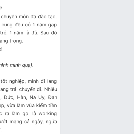
?
o chuyên môn đã đào tạo.
gì cũng đều có 1 năm gap
 trẻ. 1 năm là đủ. Sau đó
 sang trọng.
é!
 hình minh quạ).
tốt nghiệp, mình đi lang
rang trải chuyến đi. Nhiều
c, Đức, Hàn, Na Uy, Đan
ệp, vừa làm vừa kiếm tiền
c ra làm gọi là working
lướt mạng cả ngày, ngửa
".