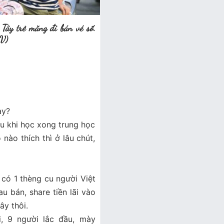
Tây trẻ măng đi bán vé số.
PV)
ày?
u khi học xong trung học
ào thích thì ở lâu chút,
a có 1 thèng cu người Việt
u bán, share tiền lãi vào
ây thôi.
, 9 người lắc đầu, mày