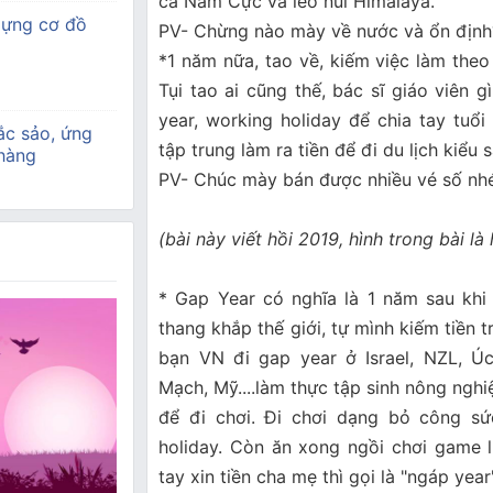
cả Nam Cực và leo núi Himalaya.
dựng cơ đồ
PV- Chừng nào mày về nước và ổn định
*1 năm nữa, tao về, kiếm việc làm the
Tụi tao ai cũng thế, bác sĩ giáo viên 
year, working holiday để chia tay tuổi
ắc sảo, ứng
tập trung làm ra tiền để đi du lịch kiểu
 hàng
PV- Chúc mày bán được nhiều vé số nh
(bài này viết hồi 2019, hình trong bài là
* Gap Year có nghĩa là 1 năm sau khi 
thang khắp thế giới, tự mình kiếm tiền t
bạn VN đi gap year ở Israel, NZL, Ú
Mạch, Mỹ....làm thực tập sinh nông nghi
để đi chơi. Đi chơi dạng bỏ công sứ
holiday. Còn ăn xong ngồi chơi game 
tay xin tiền cha mẹ thì gọi là "ngáp year