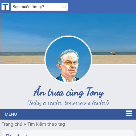
Ăn trưa cùng Tony
(Today a reader, tomorrow a leader!)
MENU
Trang chủ
»
Tìm kiếm theo tag