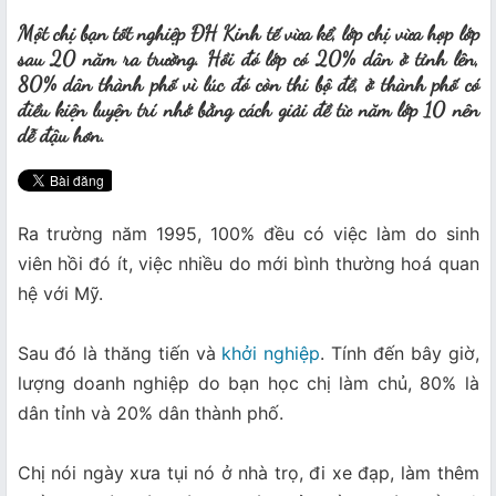
Một chị bạn tốt nghiệp ĐH Kinh tế vừa kể, lớp chị vừa họp lớp
sau 20 năm ra trường. Hồi đó lớp có 20% dân ở tỉnh lên,
80% dân thành phố vì lúc đó còn thi bộ đề, ở thành phố có
điều kiện luyện trí nhớ bằng cách giải đề từ năm lớp 10 nên
dễ đậu hơn.
Ra trường năm 1995, 100% đều có việc làm do sinh
viên hồi đó ít, việc nhiều do mới bình thường hoá quan
hệ với Mỹ.
Sau đó là thăng tiến và
khởi nghiệp
. Tính đến bây giờ,
lượng doanh nghiệp do bạn học chị làm chủ, 80% là
dân tỉnh và 20% dân thành phố.
Chị nói ngày xưa tụi nó ở nhà trọ, đi xe đạp, làm thêm