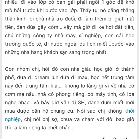
nhiều, đi vào lớp có bạn gái phải ngồi 1 góc để khô
mồ hôi trước khi bước vào lớp. Thấy tụi nó căng thẳng
thần kinh, bị chủ nhà trọ đuổi, đi làm thêm bị giật mất
tiền, đen đúa gầy còm….vậy mà giờ đi xe hơi đắt tiền,
chủ những công ty nhà máy xí nghiệp, con cái học
trường quốc tế, đi nước ngoài du lịch miết…bước vào
những nhà hàng khách sạn sang trọng nhất.
Còn nhóm chị, hồi đó con nhà giàu học giỏi ở thành
phố, đứa đi dream lùn đứa đi max, học hết trung tâm
này đến trung tâm kia…, không lo lắng gì vì về nhà có
cơm mẹ nấu, nhà có phòng riêng, có máy tính, có loa
nghe nhạc…và bây giờ vẫn đi SH, dành dụm miết mới
mua được căn hộ chung cư. Nói sao chị không
khởi
nghiệp
, chị nói chị sợ, chưa va chạm với đời bao giờ
thì ra làm riêng là chết chắc…