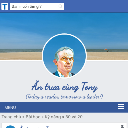
Ăn trưa cùng Tony
(Today a reader, tomorrow a leader!)
MENU
Trang chủ
»
Bài học
»
Kỹ năng
»
80 và 20