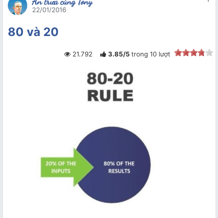
Ăn trưa cùng Tony
22/01/2016
80 và 20
21.792
3.85
/
5
trong
10
lượt