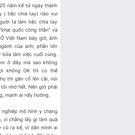
gần 20 năm kể từ ngày thành
 ( tiệc chia tay) nào vui
 người ta làm tiệc chia tay
́c “khai quốc công thần” và
. Ở Việt Nam bây giờ, ảnh
gành của anh, phần lớn
 bữa làm việc cuối cùng.
n làm ở đây mà sao không
ợi không OK thì có thể
̣ thì gân cổ lên cãi, nói
ôi nhớ hết. Nên giờ phải
ung, mạnh ai nấy hưởng.
nh nghiệp mô hình y chang
 vì chẳng lấy gì làm quà
cũ ra kể, vì dân mình ai