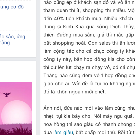
nào cũng ép ở khách sạn đó và vô ăn nh
dựng cơ đồ
tham quan thì ít, shopping thì nhiều. M
đến 40% tiền khách mua. Nhiều khách 
dũng sĩ Kinh Kha qua sông Dịch Thủy, n
thiên đường mua sắm, giá thì mắc gấp 
ắc sảo, ứng
 hàng
bắt shopping hoài. Còn sales thì ăn lươ
làm cộng tác cho cả chục công ty kha
công ty này, bắn hợp đồng kia cho côn
thì cứ lén lút chạy ra chạy vô, có cả 
Tháng nào cũng đem về 1 hợp đồng cho c
giao cho ai. Vấn đề là tụi nó không nghĩ 
đó là khôn ngoan mới chết.
Ảnh nói, đứa nào mới vào làm cũng nh
nhẹt, tụi kia bày cho. Nói mày ngu qua
hoa hồng thì sao giàu có nhanh chóng
đua
làm giàu
, bất chấp mọi thứ. Rồi từ t