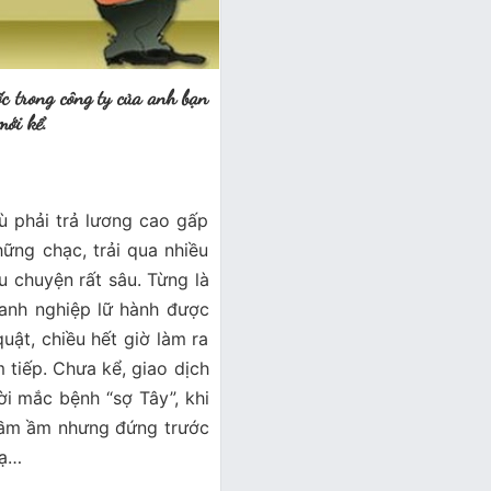
ốc trong công ty của anh bạn
mới kể.
ù phải trả lương cao gấp
ững chạc, trải qua nhiều
 chuyện rất sâu. Từng là
oanh nghiệp lữ hành được
uật, chiều hết giờ làm ra
̀m tiếp. Chưa kể, giao dịch
i mắc bệnh “sợ Tây”, khi
o ầm ầm nhưng đứng trước
 ạ…