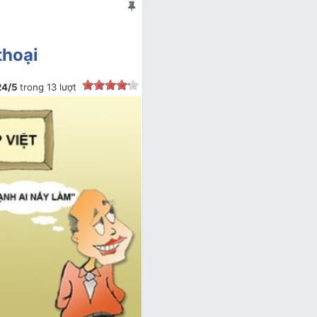
thoại
24
/
5
trong
13
lượt