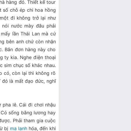
à hàng đó. Thiết kế tour
ột số chỗ ép chi hoa hồng
một đi không trở lại như
ói nước mày đâu phải
mấy lần Thái Lan mà cứ
ng bên anh chứ còn nhận
́c. Bắn đơn hàng này cho
g ty kia. Nghe điện thoại
chục sim chục số khác nhau.
ó, còn lại thì không rõ
đó là mất đạo đức, nghĩ
ư pha lê. Cái đi chơi nhậu
́. Có sống bằng lương hay
 được. Phải tham gia cuộc
ừ bị
ma lanh
hóa, đến khi