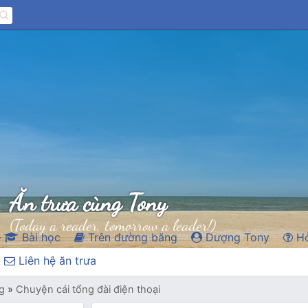
Ăn trưa cùng Tony
(Today a reader, tomorrow a leader!)
Bài học
Trên đường băng
Dượng Tony
Hỏ
Liên hệ ăn trưa
g
»
Chuyện cái tổng đài điện thoại