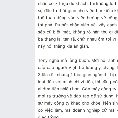
nhận có 7 triệu du khách, thì không lo 
sự đầu tư thời gian cho việc tìm kiếm k
tuệ toàn dùng vào việc hướng về công ty
thì phá. Rủ hết nhân viên về, vây cán
sếp cũ biết mặt, không rõ hận thù gì 
ba tháng lại tan rã, chửi nhau ỏm tỏi v
này nói thằng kia ăn gian.
Tony nghe mà lòng buồn. Mới hỏi anh
cấp cao người Việt, trả lương y chang Tâ
3 lần rồi, nhưng 1 thời gian ngắn thì bị
loại đến với mình chỉ vì tiền, thì cũng c
ai đưa tiền nhiều hơn. Còn mấy công ty k
mới ra trường về đào tạo để sử dụng, h
sự mấy công ty khác cho khỏe. Nên sinh 
có việc làm, mà doanh nghiệp cứ mãi 
gieo trồng.