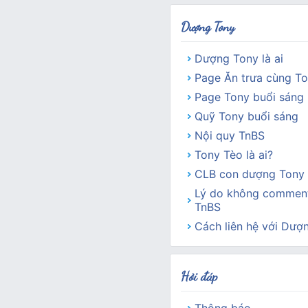
Dượng Tony
Dượng Tony là ai
Page Ăn trưa cùng T
Page Tony buổi sáng
Quỹ Tony buổi sáng
Nội quy TnBS
Tony Tèo là ai?
CLB con dượng Tony 
Lý do không comment
TnBS
Cách liên hệ với Dượ
Hỏi đáp