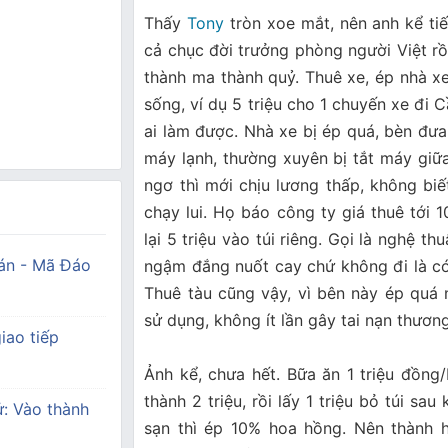
Thấy
Tony
tròn xoe mắt, nên anh kể tiế
cả chục đời trưởng phòng người Việt rồi
thành ma thành quỷ. Thuê xe, ép nhà x
sống, ví dụ 5 triệu cho 1 chuyến xe đi 
ai làm được. Nhà xe bị ép quá, bèn đ
máy lạnh, thường xuyên bị tắt máy giữa
ngơ thì mới chịu lương thấp, không biết
chạy lui. Họ báo công ty giá thuê tới 10 
lại 5 triệu vào túi riêng. Gọi là nghệ th
án - Mã Đáo
ngậm đắng nuốt cay chứ không đi là có
Thuê tàu cũng vậy, vì bên này ép quá 
sử dụng, không ít lần gây tai nạn thươn
iao tiếp
Ảnh kể, chưa hết. Bữa ăn 1 triệu đồng/ba
thành 2 triệu, rồi lấy 1 triệu bỏ túi s
ử: Vào thành
sạn thì ép 10% hoa hồng. Nên thành h