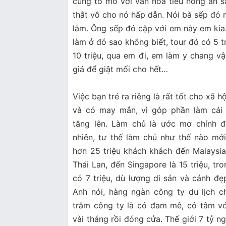
cũng tò mò với văn hóa tiểu nông ăn 
thắt vô cho nó hấp dẫn. Nói bà sếp đó 
lắm. Ông sếp đó cặp với em này em kia. 
làm ở đó sao không biết, tour đó có 5 t
10 triệu, qua em đi, em làm y chang vậy 
giá để giật mối cho hết…
Việc bạn trẻ ra riêng là rất tốt cho xã hộ
và có may mắn, vì góp phần làm cá
tăng lên. Làm chủ là ước mơ chính đ
nhiên, tư thế làm chủ như thế nào mớ
hơn 25 triệu khách khách đến Malaysia
Thái Lan, đến Singapore là 15 triệu, tr
có 7 triệu, dù lượng di sản và cảnh đ
Anh nói, hàng ngàn công ty du lịch chư
trăm công ty là có đam mê, có tâm với 
vài tháng rồi đóng cửa. Thế giới 7 tỷ n