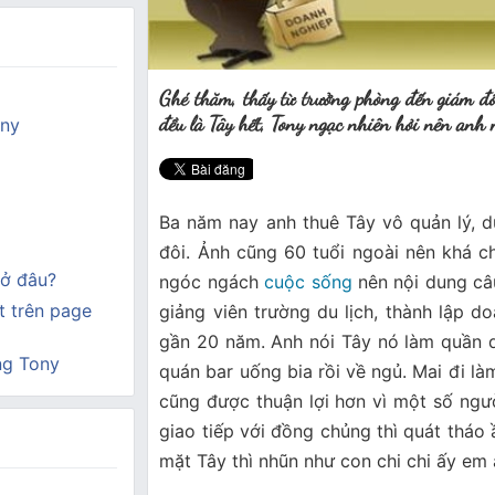
Ghé thăm, thấy từ trưởng phòng đến giám đ
đều là Tây hết, Tony ngạc nhiên hỏi nên anh 
ony
Ba năm nay anh thuê Tây vô quản lý, d
đôi. Ảnh cũng 60 tuổi ngoài nên khá ch
ở đâu?
ngóc ngách
cuộc sống
nên nội dung câu
 trên page
giảng viên trường du lịch, thành lập d
gần 20 năm. Anh nói Tây nó làm quần q
ng Tony
quán bar uống bia rồi về ngủ. Mai đi la
cũng được thuận lợi hơn vì một số ngườ
giao tiếp với đồng chủng thì quát thá
mặt Tây thì nhũn như con chi chi ấy em