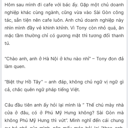
Hôm sau mình đi cafe với bác ấy. Gặp một chủ doanh
nghiệp khác cùng ngành, cũng vừa vào Sài Gòn công
tác, sẵn tiện nên cafe luôn. Anh chủ doanh nghiệp này
nhìn mình đầy vẻ khinh khỉnh. Vì Tony còn nhỏ quá, ăn
mặc tầm thường chỉ có gương mặt thì tương đối thanh
tú.
"Chào anh, anh ở Hà Nội ở khu nào nhỉ” – Tony đon đả
làm quen.
“Biệt thự Hồ Tây” – anh đáp, không chủ ngữ vị ngữ gì
cả, chắc quên ngữ pháp tiếng Việt.
Câu đầu tiên anh ấy hỏi lại mình là ” Thế chú mày nhà
cửa ở đâu, có ở Phú Mỹ Hưng không? Sài Gòn mà
không Phú Mỹ Hưng thì vứt”. Mình nghĩ đến cái chung
cư bé nhỏ của mình, nên mếu máo hỏi lại “theo anh,