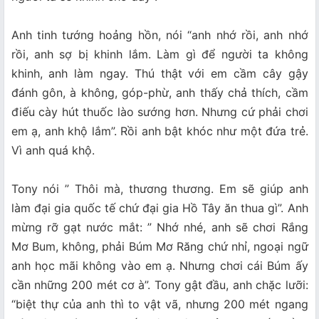
Anh tinh tướng hoảng hồn, nói “anh nhớ rồi, anh nhớ
rồi, anh sợ bị khinh lắm. Làm gì để người ta không
khinh, anh làm ngay. Thú thật với em cầm cây gậy
đánh gôn, à không, góp-phừ, anh thấy chả thích, cầm
điếu cày hút thuốc lào sướng hơn. Nhưng cứ phải chơi
em ạ, anh khộ lắm”. Rồi anh bật khóc như một đứa trẻ.
Vì anh quá khộ.
Tony nói ” Thôi mà, thương thương. Em sẽ giúp anh
làm đại gia quốc tế chứ đại gia Hồ Tây ăn thua gì”. Anh
mừng rỡ gạt nước mắt: ” Nhớ nhé, anh sẽ chơi Rắng
Mơ Bum, không, phải Búm Mơ Răng chứ nhỉ, ngoại ngữ
anh học mãi không vào em ạ. Nhưng chơi cái Búm ấy
cần những 200 mét cơ à”. Tony gật đầu, anh chặc lưỡi:
“biệt thự của anh thì to vật vã, nhưng 200 mét ngang