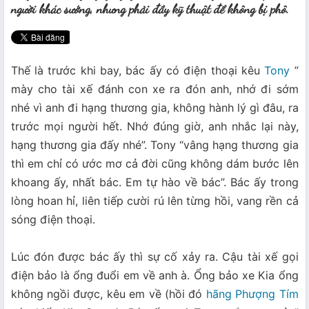
người khác sướng, nhưng phải đầy kỹ thuật để không bị phô.
Thế là trước khi bay, bác ấy có điện thoại kêu
Tony
”
mày cho tài xế đánh con xe ra đón anh, nhớ đi sớm
nhé vì anh đi hạng thương gia, không hành lý gì đâu, ra
trước mọi người hết. Nhớ đúng giờ, anh nhắc lại này,
hạng thương gia đấy nhé”. Tony “vâng hạng thương gia
thì em chỉ có ước mơ cả đời cũng không dám bước lên
khoang ấy, nhất bác. Em tự hào về bác”. Bác ấy trong
lòng hoan hỉ, liên tiếp cười rú lên từng hồi, vang rền cả
sóng điện thoại.
Lúc đón được bác ấy thì sự cố xảy ra. Cậu tài xế gọi
điện bảo là ổng đuổi em về anh à. Ổng bảo xe Kia ổng
không ngồi được, kêu em về (hồi đó
hãng Phượng Tím