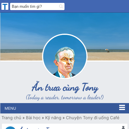
Ăn trưa cùng Tony
(Today a reader, tomorrow a leader!)
MENU
Trang chủ
»
Bài học
»
Kỹ năng
»
Chuyện Tony đi uống Café