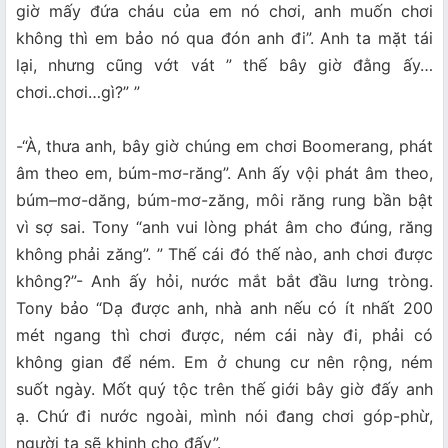
giờ mấy đứa cháu của em nó chơi, anh muốn chơi
không thì em bảo nó qua đón anh đi”. Anh ta mặt tái
lại, nhưng cũng vớt vát ” thế bây giờ đằng ấy…
chơi..chơi…gì?” ”
-“À, thưa anh, bây giờ chúng em chơi Boomerang, phát
âm theo em, búm-mơ-răng”. Anh ấy vội phát âm theo,
búm–mơ-dăng, búm-mơ-zăng, môi răng rung bần bật
vì sợ sai. Tony “anh vui lòng phát âm cho đúng, răng
không phải zăng”. ” Thế cái đó thế nào, anh chơi được
không?”- Anh ấy hỏi, nước mắt bắt đầu lưng tròng.
Tony bảo “Dạ được anh, nhà anh nếu có ít nhất 200
mét ngang thì chơi được, ném cái này đi, phải có
không gian để ném. Em ở chung cư nên rộng, ném
suốt ngày. Mốt quý tộc trên thế giới bây giờ đấy anh
ạ. Chứ đi nước ngoài, mình nói đang chơi góp-phừ,
người ta sẽ khinh cho đấy”.