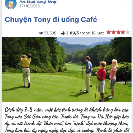
Ăn trưa cùng Tony
17/10/2015
Chuyện Tony đi uống Café
51.339
3.89
/
5
trong
18
lượt
Cách đây 7-8 năm, một bác tinh tướng là khách hàng lớn của
Tony vào Sài Gòn công tác. Trước đó, Tony ra Hà Nội gặp bác
ấy và với trình độ “thảo mai”, tức “nịnh” đạt mức thượng thừa,
Tony làm bác ấy ngây ngây dại dại vì sướng. Nịnh là phải để