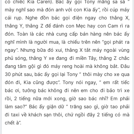
có chiếc Kia Caren). Bác ấy gọi Tony mắng sa sả ”
mày nghĩ sao mà đón anh với con Kia ấy”, rồi cúp máy
cái rụp. Nghe đồn bác gọi điện ngay cho thằng X,
thằng Y, thằng Z để đánh con Mẹc hay con Cam rì ra
đón. Toàn là các nhà cung cấp bán hàng nên bác ấy
nghĩ mình là người mua, là chiếu trên nên “gọi phát ra
ngay”. Nhưng bữa đó xui, thằng X tắt máy ngoài vùng
phủ sóng, thằng Y xe đang đi miền Tây, thằng Z chắc
đang tắm gội gì đó máy reng hoài mà không bắt. Đâu
30 phút sau, bác ấy gọi lại Tony ” thôi mày cho xe qua
đón đi, Kia cũng được”. Tony nói ngay, ” em rất tiếc
bác ơi, tưởng bác không đi nên em cho đi bảo trì xe
rồi, 2 tiếng nữa mới xong, giờ sao bác nhỉ? Em phải
làm sao?” Bác ấy giận dữ ” trăng sao gì, giờ tao phải
đi taxi về khách sạn thôi, chứ ngồi đây 2 tiếng có mà
chết à”.