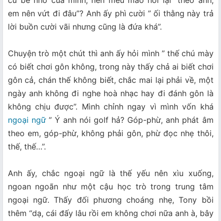
em nên vứt đi đâu”? Anh ấy phì cười ” ối thằng này trả
lời buồn cười vãi nhưng cũng là đứa khá”.
Chuyện trò một chút thì anh ấy hỏi mình ” thế chú mày
có biết chơi gôn không, trong này thấy chả ai biết chơi
gôn cả, chán thế không biết, chắc mai lại phải về, một
ngày anh không đi nghe hoà nhạc hay đi đánh gôn là
không chịu được”. Mình chỉnh ngay vì mình vốn khá
ngoại ngữ
” Ý anh nói golf hả? Góp-phừ, anh phát âm
theo em, góp-phừ, không phải gôn, phừ đọc nhẹ thôi,
thế, thế…”.
Anh ấy, chắc ngoại ngữ là thế yếu nên xìu xuống,
ngoan ngoãn như một cậu học trò trong trung tâm
ngoại ngữ. Thấy đối phương choáng nhẹ, Tony bồi
thêm “dạ, cái đấy lâu rồi em không chơi nữa anh à, bây