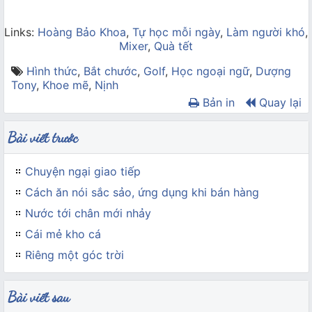
Links:
Hoàng Bảo Khoa
,
Tự học mỗi ngày
,
Làm người khó
,
Mixer
,
Quà tết
Hình thức
,
Bắt chước
,
Golf
,
Học ngoại ngữ
,
Dượng
Tony
,
Khoe mẽ
,
Nịnh
Bản in
Quay lại
Bài viết trước
Chuyện ngại giao tiếp
Cách ăn nói sắc sảo, ứng dụng khi bán hàng
Nước tới chân mới nhảy
Cái mẻ kho cá
Riêng một góc trời
Bài viết sau