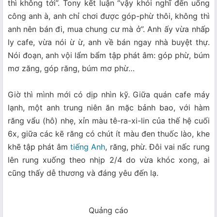
thì không tới”. Tony kết luận “vậy khỏi nghĩ đến uổng
công anh à, anh chỉ chơi được góp-phừ thôi, không thì
anh nên bán đi, mua chung cư mà ở”. Anh ấy vừa nhấp
ly cafe, vừa nói ừ ừ, anh về bán ngay nhà buyệt thự.
Nói đoạn, anh vội lẩm bẩm tập phát âm: góp phừ, búm
mơ zăng, góp răng, búm mơ phừ…
Giờ thì mình mới có dịp nhìn kỹ. Giữa quán cafe máy
lạnh, một anh trung niên ăn mặc bảnh bao, với hàm
răng vẩu (hô) nhẹ, xỉn màu tê-ra-xi-lin của thế hệ cuối
6x, giữa các kẽ răng có chút ít màu đen thuốc lào, khe
khẽ tập phát âm
tiếng Anh
, răng, phừ. Đôi vai nấc rung
lên rung xuống theo nhịp 2/4 do vừa khóc xong, ai
cũng thấy dễ thương và đáng yêu đến lạ.
Quảng cáo