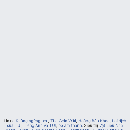
Links:
Không ngừng học
,
The Coin Wiki
,
Hoàng Bảo Khoa
,
Lời dịch
của TUI
,
Tiếng Anh và TUI
,
bộ âm thanh
, Siêu thị
Vật Liệu Nha
Khoa Online
,
Dụng cụ Nha Khoa
,
Sennheiser
,
Hyundai Đông Đô
,