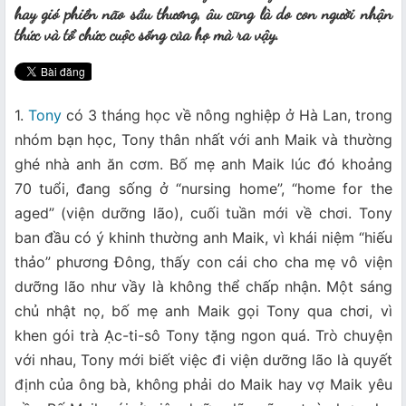
hay gió phiền não sầu thương, âu cũng là do con người nhận
thức và tổ chức cuộc sống của họ mà ra vậy.
1.
Tony
có 3 tháng học về nông nghiệp ở Hà Lan, trong
nhóm bạn học, Tony thân nhất với anh Maik và thường
ghé nhà anh ăn cơm. Bố mẹ anh Maik lúc đó khoảng
70 tuổi, đang sống ở “nursing home”, “home for the
aged” (viện dưỡng lão), cuối tuần mới về chơi. Tony
ban đầu có ý khinh thường anh Maik, vì khái niệm “hiếu
thảo” phương Đông, thấy con cái cho cha mẹ vô viện
dưỡng lão như vầy là không thể chấp nhận. Một sáng
chủ nhật nọ, bố mẹ anh Maik gọi Tony qua chơi, vì
khen gói trà Ạc-ti-sô Tony tặng ngon quá. Trò chuyện
với nhau, Tony mới biết việc đi viện dưỡng lão là quyết
định của ông bà, không phải do Maik hay vợ Maik yêu