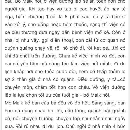
cầu. Bố Maik nói, ở viện dưỡng lão sẽ an toàn hơn cho
người già. Khi tao hay vợ tao bị cao huyết áp hay té
ngã, bấm chuông 1 cái là 5 phút sau, có y tá bác sĩ
vào xử lý, cho uống hoặc tiêm thuốc, nặng thì viện có
xe cứu thương đưa ngay đến bệnh viện mổ xẻ. Còn ở
nhà, bị như vậy, gọi điện thoại, con cái từ cơ quan nó
quýnh quáng chạy về, rồi nó chở đi, rồi kẹt xe….thì có
khi đã chết trên đường. Chưa kể việc mình vô đó, con
cái nó yên tâm mà công tác làm việc hết mình, đi du
lịch khắp nơi cho thỏa cuộc đời, hem có thấp thỏm lo
sợ 2 thân già ở nhà cô quạnh. Điều dưỡng, y tá...có
chuyên môn, chăm tốt hơn con cháu. Vô viện dưỡng
lão là lựa chọn tối ưu của tuổi già - bố Maik nói.
Mẹ Maik kể bạn của bà đều vô đó hết. Sáng sáng, bạn
học cũ cùng nhau bơi lội, cầu lông, quánh bài quánh
cờ, nói chuyện trường chuyện lớp nhí nhảnh như ngày
xưa. Rồi rủ nhau đi du lịch. Chứ ngồi ở nhà nhìn 4 bức