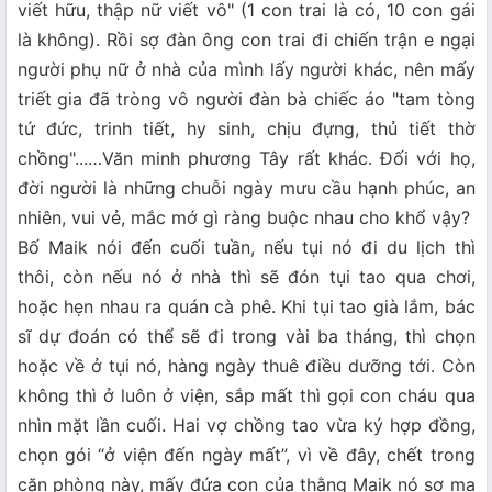
viết hữu, thập nữ viết vô" (1 con trai là có, 10 con gái
là không). Rồi sợ đàn ông con trai đi chiến trận e ngại
người phụ nữ ở nhà của mình lấy người khác, nên mấy
triết gia đã tròng vô người đàn bà chiếc áo "tam tòng
tứ đức, trinh tiết, hy sinh, chịu đựng, thủ tiết thờ
chồng"...…Văn minh phương Tây rất khác. Đối với họ,
đời người là những chuỗi ngày mưu cầu hạnh phúc, an
nhiên, vui vẻ, mắc mớ gì ràng buộc nhau cho khổ vậy?
Bố Maik nói đến cuối tuần, nếu tụi nó đi du lịch thì
thôi, còn nếu nó ở nhà thì sẽ đón tụi tao qua chơi,
hoặc hẹn nhau ra quán cà phê. Khi tụi tao già lắm, bác
sĩ dự đoán có thể sẽ đi trong vài ba tháng, thì chọn
hoặc về ở tụi nó, hàng ngày thuê điều dưỡng tới. Còn
không thì ở luôn ở viện, sắp mất thì gọi con cháu qua
nhìn mặt lần cuối. Hai vợ chồng tao vừa ký hợp đồng,
chọn gói “ở viện đến ngày mất”, vì về đây, chết trong
căn phòng này, mấy đứa con của thằng Maik nó sợ ma