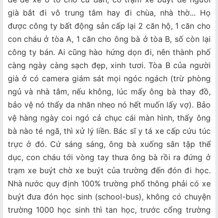
già bắt đi vô trung tâm hay đi chùa, nhà thờ... Họ
được công ty bất động sản cấp lại 2 căn hộ, 1 căn cho
con cháu ở tòa A, 1 căn cho ông bà ở tòa B, số còn lại
công ty bán. Ai cũng hào hứng dọn đi, nên thành phố
càng ngày càng sạch đẹp, xinh tươi. Tòa B của người
già ở có camera giám sát mọi ngóc ngách (trừ phòng
ngủ và nhà tắm, nếu không, lúc mấy ông bà thay đồ,
bảo vệ nó thấy da nhăn nheo nó hết muốn lấy vợ). Bảo
vệ hàng ngày coi ngó cả chục cái màn hình, thấy ông
bà nào té ngã, thì xử lý liền. Bác sĩ y tá xe cấp cứu túc
trực ở đó. Cứ sáng sáng, ông bà xuống sân tập thể
dục, con cháu tới vòng tay thưa ông bà rồi ra đứng ở
trạm xe buýt chờ xe buýt của trường đến đón đi học.
Nhà nước quy định 100% trường phổ thông phải có xe
buýt đưa đón học sinh (school-bus), không có chuyện
trường 1000 học sinh thì tan học, trước cổng trường