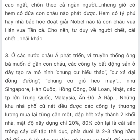
cao ngất, chôn theo cả ngàn người….nhưng giờ có
hem có đứa con cháu nào phát được. Hem có tỷ phú
hay nhà bác học đoạt giải Nobel nào là con cháu vua
Hán vua Tần cả. Cho nên, tư duy về người chết, cái
chết…phải khác.
3. Ở các nước châu Á phát triển, vì truyền thống ông
bà muốn ở gần con cháu, các công ty bất động sản ở
đây tạo ra mô hình ‘chung cư hiếu thảo”, “cư xá đại
đồng đường”, “chung cư gió heo may”… như
Singapore, Hàn Quốc, Hồng Công, Đài Loan, Nhật, các
tp lớn Trung Quốc, Malaysia, Ấn Độ, Ả Rập... Những
khu nhà phố cũ nát đều được các công ty thương
lượng mua lại từng căn một, đập hết xây thành 2 khối
nhà, mật độ xây dựng chỉ 20%, 80% còn lại là cái sân
trồng cây để tập thể dục, phía dưới là 2-3 tầng hầm
để để xe ô tô cho cư dân, có trạm xe buýt để người