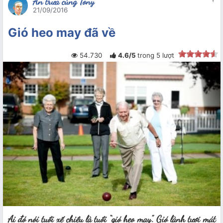
Ăn trưa cùng Tony
21/09/2016
Gió heo may đã về
54.730
4.6
/
5
trong
5
lượt
Ai đó nói tuổi xế chiều là tuổi “gió heo may”. Gió lành tươi mát