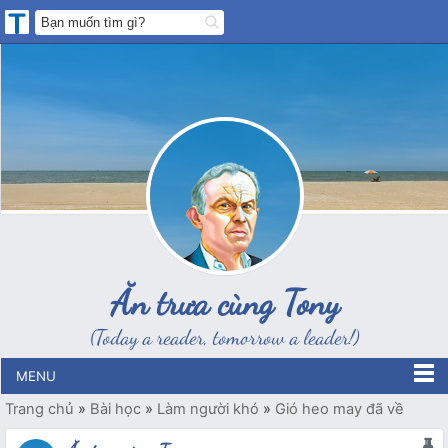
Ăn trưa cùng Tony
(Today a reader, tomorrow a leader!)
MENU
Trang chủ
»
Bài học
»
Làm người khó
»
Gió heo may đã về