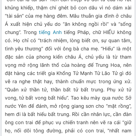
khủng khiếp, thậm chí ghét bỏ con dâu vì nó dám xài
“tài sản” của mẹ hàng đêm. Mâu thuẫn gia đình ở châu
Á xuất hiện chủ yếu do “ăn không ngồi rồi” và “sống
chung”. Trong
tiếng Anh
tiếng Pháp, chữ HIẾU không
có. Họ chỉ có “trách nhiệm, lòng biết ơn, sự quan tâm,
tình yêu thương” đối với ông bà cha mẹ. “Hiếu” là một
đặc sản của phong kiến châu Á, chủ yếu là từ tham
vọng mở rộng lãnh thổ của hoàng đế Trung Hoa, nên
đặt hàng các triết gia Khổng Tử Mạnh Tử Lão Tử gì đó
vẽ ra nghe thật hay, thành chuẩn mực trong ứng xử.
“Quân xử thần tử, thần bất tử bất trung. Phụ xử tử
vong, tử bất vong bất hiếu”. Tao kêu mày qua nước Sở
nước Yên để đánh, mở rộng giang sơn cho “mặt rồng”,
hem đi là bất hiếu bất trung. Rồi cần nhân lực, cần đàn
ông con trai để phục vụ chiến tranh nên vẽ ra cái “giữ
họ, nối dõi tông đường, phải có con trai, "nhất nam