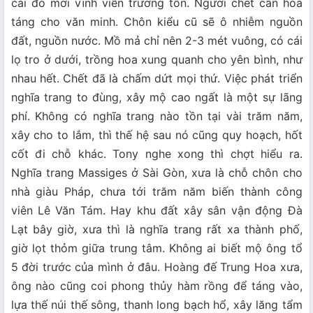
cái đó mới vĩnh viễn trường tồn. Người chết cần hỏa
táng cho văn minh. Chôn kiểu cũ sẽ ô nhiễm nguồn
đất, nguồn nước. Mồ mả chỉ nên 2-3 mét vuông, có cái
lọ tro ở dưới, trồng hoa xung quanh cho yên bình, như
nhau hết. Chết đã là chấm dứt mọi thứ. Việc phát triển
nghĩa trang to đùng, xây mộ cao ngất là một sự lãng
phí. Không có nghĩa trang nào tồn tại vài trăm năm,
xây cho to lắm, thì thế hệ sau nó cũng quy hoạch, hốt
cốt đi chỗ khác. Tony nghe xong thì chợt hiểu ra.
Nghĩa trang Massiges ở Sài Gòn, xưa là chỗ chôn cho
nhà giàu Pháp, chưa tới trăm năm biến thành công
viên Lê Văn Tám. Hay khu đất xây sân vận động Đà
Lạt bây giờ, xưa thì là nghĩa trang rất xa thành phố,
giờ lọt thỏm giữa trung tâm. Không ai biết mộ ông tổ
5 đời trước của mình ở đâu. Hoàng đế Trung Hoa xưa,
ông nào cũng coi phong thủy hàm rồng để táng vào,
lựa thế núi thế sông, thanh long bạch hổ, xây lăng tẩm