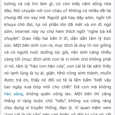
tường và cái tivi làm gì, có còn mấy năm sống nữa
đâu. Nói chuyện với con cháu ư? Không có nhiều đề tài
chung để nói say mê. Người già hay dậy sớm, ngồi tới
khuya chờ đợi, tụi nó phần lớn đã mệt và xin đi ngủ
sớm, internet này nọ chứ hem thích ngồi “nghe bà kể
chuyện”. Giao tiếp hai bên ít đi, dần dần tâm lý bức
xúc. Một bên sinh con ra, mục đích là duy trì nòi giống
và có người nuôi dưỡng lúc già, nên sinh càng nhiều
càng tốt (mục đích sinh con là vì mình chứ không phải
vì nó, tâm lý "hào con hào của”, con cái là tài sản) thấy
nó lạnh lùng là tự ái, giận. Nhớ công sinh thành, muốn
được trả ơn, thấy nó đối xử tệ là lẩm bẩm “biết vậy
tao ngày xưa bóp mũi cho chết”. Đẻ con mà không
hào sảng
, không quên công lao. Một bên thì căng
thẳng vì ràng buộc chữ “hiếu”, không vui cũng ráng
chịu đựng vì truyền thống, đạo lý. Vì quan niệm xem
“con cái là tài sản” nên can thiệp vô đời tư của nó rất