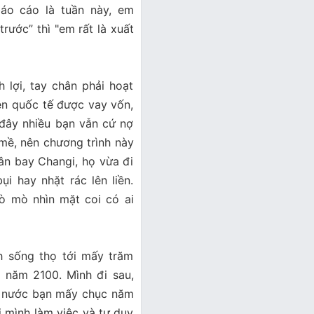
áo cáo là tuần này, em
rước” thì "em rất là xuất
h lợi, tay chân phải hoạt
iên quốc tế được vay vốn,
 đây nhiều bạn vẫn cứ nợ
mề, nên chương trình này
ân bay Changi, họ vừa đi
ụi hay nhặt rác lên liền.
ò mò nhìn mặt coi có ai
nh sống thọ tới mấy trăm
m năm 2100. Mình đi sau,
g nước bạn mấy chục năm
i mình làm việc và tư duy