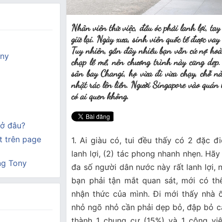
Nhân viên thử việc, đầu óc phải lanh lợi, ta
giữ lại. Ngày xưa, sinh viên quốc tế được vay
Tuy nhiên, gần đây nhiều bạn vẫn cứ nợ ho
ony
chạp lề mề, nên chương trình này cũng dẹp
sân bay Changi, họ vừa đi vừa chạy, chỗ nào
nhặt rác lên liền. Người Singapore vào quán
có ai quen không.
ở đâu?
 trên page
1. Ai giàu có, tui đều thấy có 2 đặc đ
lanh lợi, (2) tác phong nhanh nhẹn. Hãy
ng Tony
đa số người dân nước này rất lanh lợi, 
bạn phải tận mắt quan sát, mới có th
nhận thức của mình. Đi mới thấy nhà 
nhỏ ngõ nhỏ cần phải dẹp bỏ, đập bỏ c
thành 1 chung cư (15%) và 1 công viê