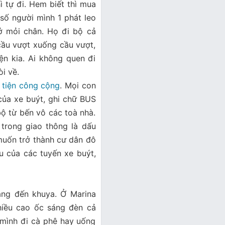
ì tự đi. Hem biết thì mua
 số người mình 1 phát leo
hở mỏi chân. Họ đi bộ cả
 cầu vượt xuống cầu vượt,
ện kia. Ai không quen đi
òi về.
 tiện công cộng
. Mọi con
của xe buýt, ghi chữ BUS
ộ từ bến vô các toà nhà.
trong giao thông là dấu
muốn trở thành cư dân đô
ểu của các tuyến xe buýt,
áng đến khuya. Ở Marina
nhiều cao ốc sáng đèn cả
mình đi cà phê hay uống