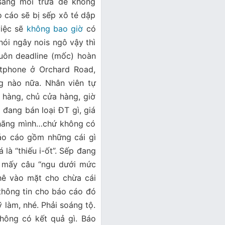
sáng mỗi trưa để không
 cáo sẽ bị sếp xô té dập
việc sẽ
không bao giờ
có
nói ngây nois ngô vậy thì
luôn deadline (mốc) hoàn
tphone ở Orchard Road,
ng nào nữa. Nhân viên tự
a hàng, chủ cửa hàng, giờ
đang bán loại ĐT gì, giá
 hãng mình…chứ không có
áo cáo gồm những cái gì
 là “thiếu i-ốt”. Sếp đang
i mấy câu “ngu dưới mức
phê vào mặt cho chừa cái
thông tin cho báo cáo đó
ỹ làm, nhé. Phải soáng tộ.
hông có kết quả gì. Báo