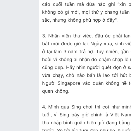
cáo cuối tuần mà đứa nào ghi “xin b
không có gì mới, mọi thứ y chang tuần t
sắc, nhưng không phù hợp ở đây".
3. Nhân viên thử việc, đầu óc phải lan
bát mới được giữ lại. Ngày xưa, sinh v
ở lại làm 3 năm trả nợ. Tuy nhiên, gần
hoài vì không ai nhận do chậm chạp lề 
cũng dẹp. Hãy nhìn người quét dọn ở s
vừa chạy, chỗ nào bẩn là lao tới hút b
Người Singapore vào quán không hề t
quen không.
4. Mình qua Sing chơi thì coi như mì
tuổi, vì Sing bây giờ chính là Việt Na
thu nhập bình quân hiện giờ đang bằn
trước. Sẽ tới lúc tươi đẹp như họ. Ngườ