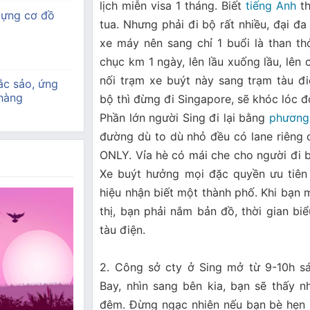
lịch miễn visa 1 tháng. Biết
tiếng Anh
th
dựng cơ đồ
tua. Nhưng phải đi bộ rất nhiều, đại đa
xe máy nên sang chỉ 1 buổi là than t
chục km 1 ngày, lên lầu xuống lầu, lên
nối trạm xe buýt này sang trạm tàu đi
ắc sảo, ứng
 hàng
bộ thì đừng đi Singapore, sẽ khóc lóc đ
Phần lớn người Sing đi lại bằng
phương
đường dù to dù nhỏ đều có lane riêng 
ONLY. Vỉa hè có mái che cho người đi b
Xe buýt hưởng mọi đặc quyền ưu tiên 
hiệu nhận biết một thành phố. Khi bạn 
thị, bạn phải nắm bản đồ, thời gian bi
tàu điện.
2. Công sở cty ở Sing mở từ 9-10h s
Bay, nhìn sang bên kia, bạn sẽ thấy 
đêm. Đừng ngạc nhiên nếu bạn bè hẹn 