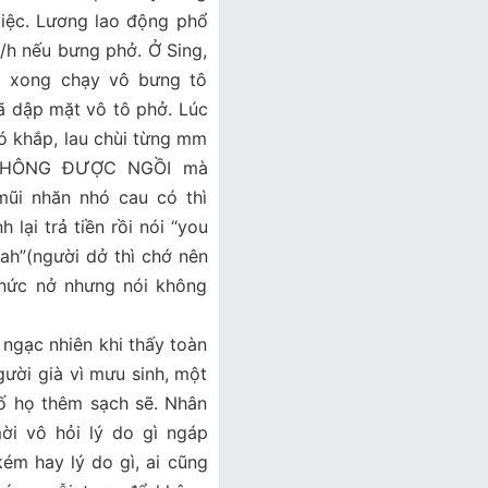
 việc. Lương lao động phổ
/h nếu bưng phở. Ở Sing,
ra xong chạy vô bưng tô
gã dập mặt vô tô phở. Lúc
ó khắp, lau chùi từng mm
ỐI KHÔNG ĐƯỢC NGỒI mà
ũi nhăn nhó cau có thì
 lại trả tiền rồi nói “you
lah”(người dở thì chớ nên
 nức nở nhưng nói không
ngạc nhiên khi thấy toàn
ười già vì mưu sinh, một
hố họ thêm sạch sẽ. Nhân
ời vô hỏi lý do gì ngáp
ém hay lý do gì, ai cũng