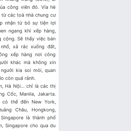
ủa công viên đó. Vỉa hè
 từ các toà nhà chung cư
p nhận từ bỏ sự tiện lợi
hen ngang khi xếp hàng,
ng cộng. Sẽ thấy việc bán
 nhổ, xả rác xuống đất,
hông xếp hàng nơi công
gười khác mà không xin
người kia soi mói, quan
do còn quá rảnh.
, Hà Nội… chỉ là các thị
g Cốc, Manila, Jakarta.
 có thể đến New York,
 Quảng Châu, Hongkong,
Singapore là thành phố
m, Singapore cho qua du