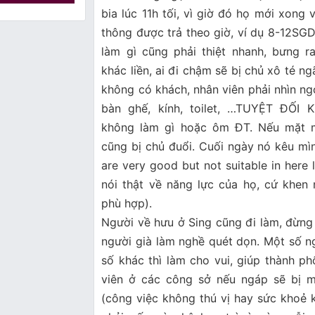
bia lúc 11h tối, vì giờ đó họ mới xong
thông được trả theo giờ, ví dụ 8-12SGD
làm gì cũng phải thiệt nhanh, bưng 
khác liền, ai đi chậm sẽ bị chủ xô té n
không có khách, nhân viên phải nhìn ng
bàn ghế, kính, toilet, …TUYỆT Đ
không làm gì hoặc ôm ĐT. Nếu mặt m
cũng bị chủ đuổi. Cuối ngày nó kêu mình
are very good but not suitable in here 
nói thật về năng lực của họ, cứ khen
phù hợp).
Người về hưu ở Sing cũng đi làm, đừng 
người già làm nghề quét dọn. Một số ng
số khác thì làm cho vui, giúp thành p
viên ở các công sở nếu ngáp sẽ bị m
(công việc không thú vị hay sức khoẻ k