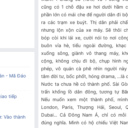
cũng có 1 chỗ đậu xe hơi dưới hầm c
phần lớn có mái che để người dân đi bộ
ra các trạm xe buýt. Thị dân phải chấ
nhưng lộn xộn của xe máy. Sẽ thôi c
bóp còi khi lái xe, cười nói to nơi cô
buôn vỉa hè, tiểu ngoài đường, khạc
xuống sông, giành vô thang máy, k
cộng, không chịu đi bộ, chụp hình n
phép, vô quán cà phê nhìn người này 
án - Mã Đáo
tâm đời tư, bốc phốt, hóng drama, …là 
Nước ta chưa hề có thành phố. Sài Gòn
trấn khổng lồ dân đông, tương tự Băn
iao tiếp
Nếu muốn xem một thành phố, mình
London, Paris, Thượng Hải, Seoul,
Dubai... Cả Đông Nam Á, chỉ có mỗi 
ử: Vào thành
đúng nghĩa. Mình có hộ chiếu Việt Na