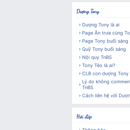
Dượng Tony
Dượng Tony là ai
Page Ăn trưa cùng T
Page Tony buổi sáng
Quỹ Tony buổi sáng
Nội quy TnBS
Tony Tèo là ai?
CLB con dượng Tony 
Lý do không comment
TnBS
Cách liên hệ với Dượ
Hỏi đáp