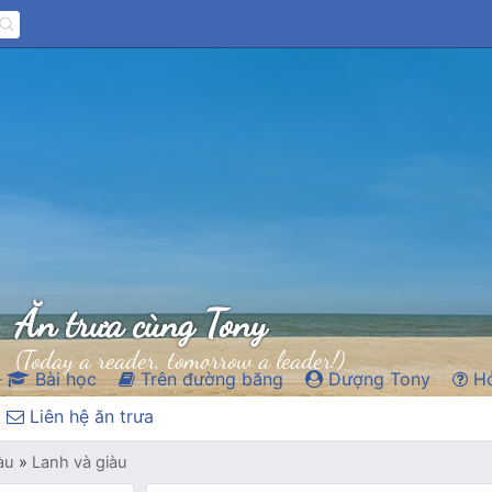
Ăn trưa cùng Tony
(Today a reader, tomorrow a leader!)
Bài học
Trên đường băng
Dượng Tony
Hỏ
Liên hệ ăn trưa
àu
»
Lanh và giàu