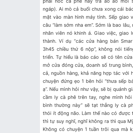
phải nốc cà phê hay trà ào ào mỗi 
ngáp). Ai mò cả buổi chưa xong cái báo
mặt vào màn hình máy tính. Sếp giao 
câu “làm sớm nha em”. Sớm là bao lâu, 
nhân viên nó khinh á. Giao việc, giao 
thành. Ví dụ “các cửa hàng bán Smar
3h45 chiều thứ 6 nộp”, không nói tiế
triển. Tự hiểu là báo cáo sẽ có tên cử
mở cửa đóng cửa, doanh số trung bình, 
cả, nguồn hàng, khả năng hợp tác với
chuyện đứng ẹo 1 bên hỏi “thưa sếp b
ạ”. Nếu mình hỏi như vậy, sẽ bị quánh giá
cầm ly cà phê trên tay, nghe mình hỏ
bình thường này” sẽ tạt thẳng ly cà 
thói ít động não. Làm thế nào có được 
thì tự suy nghĩ, nghĩ không ra thì qua M
Không có chuyện 1 tuần trôi qua mà k