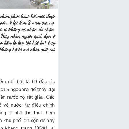
y chân phải hoạt bát mới được
 vốn, ở lại làm 3 năm trả nợ.
ài vì không ai nhận do chậm
. Hãy nhìn người quét dọn ở
 bẩn là lao tới hút bụi hay
 không hề tò mò nhìn mặt coi
iểm nổi bật là (1) đầu óc
 đi Singapore để thấy đại
nên nước họ rất giàu. Các
ể về nước, tự điều chỉnh
ống lô nhô thò thụt, hẻm
ả khu phố lộn xộn để xây
n khang trang (85%), ai