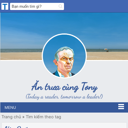
Ăn trưa cùng Tony
(Today a reader, tomorrow a leader!)
MENU
Trang chủ
»
Tìm kiếm theo tag