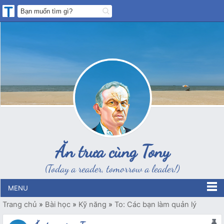
Ăn trưa cùng Tony
(Today a reader, tomorrow a leader!)
MENU
Trang chủ
»
Bài học
»
Kỹ năng
»
To: Các bạn làm quản lý