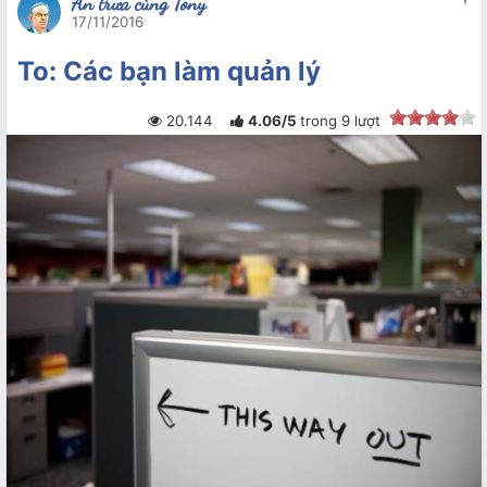
Ăn trưa cùng Tony
17/11/2016
To: Các bạn làm quản lý
20.144
4.06
/
5
trong
9
lượt