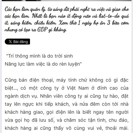
Các bạn làm quản lý, từ sáng đã phải nghĩ ra việc và giao cho
các bạn làm. Nhất là bạn nào ít động não và list-to-do quá
ít, sáng kiểm, chiều kiểm. Xem thử 1 ngày họ ăn 3 bữa cơm
nhưng có tạo ra GDP gì không.
"Trí thông mình là do trời sinh
Năng lực làm việc là do rèn luyện"
Cũng bán điện thoại, máy tính chứ không có gì đặc
biệt..., có một công ty ở Việt Nam ở đỉnh cao của
ngành dịch vụ. Nhân viên công ty ai cũng tự hào, đặt
tay lên ngực khi tiếp khách, và nửa đêm còn tới nhà
khách hàng giao, gọi điện lên là biết ngay tên người
vừa gọi họ đã lưu số, và chăm sóc tận tình, chu đáo,
khách hàng ai cũng thấy vô cùng vui vẻ, thoải mái.