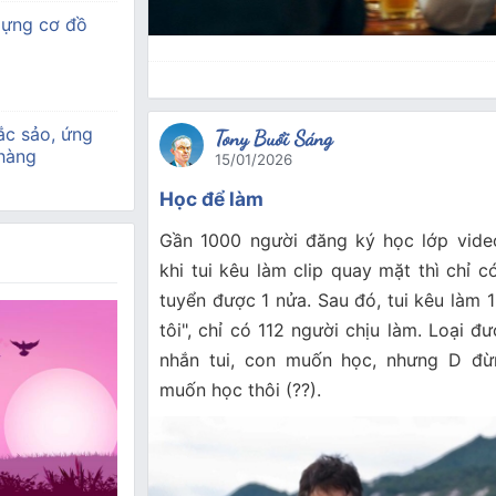
dựng cơ đồ
ắc sảo, ứng
Tony Buổi Sáng
 hàng
15/01/2026
Học để làm
Gần 1000 người đăng ký học lớp video
khi tui kêu làm clip quay mặt thì chỉ 
tuyển được 1 nửa. Sau đó, tui kêu làm 
tôi", chỉ có 112 người chịu làm. Loại 
nhắn tui, con muốn học, nhưng D đừ
muốn học thôi (??).