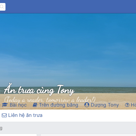
Ăn trưa cùng Tony
(Today a reader, tomorrow a leader!)
Bài học
Trên đường băng
Dượng Tony
Hỏ
Liên hệ ăn trưa
ag