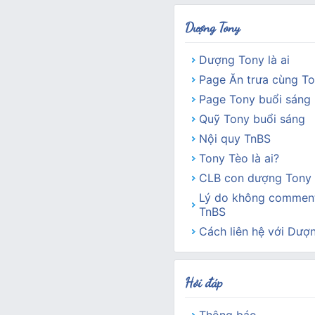
Dượng Tony
Dượng Tony là ai
Page Ăn trưa cùng T
Page Tony buổi sáng
Quỹ Tony buổi sáng
Nội quy TnBS
Tony Tèo là ai?
CLB con dượng Tony 
Lý do không comment
TnBS
Cách liên hệ với Dượ
Hỏi đáp